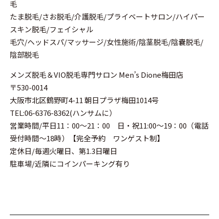
毛
たま脱毛/さお脱毛/介護脱毛/プライベートサロン/ハイパー
スキン脱毛/フェイシャル
毛穴/ヘッドスパ/マッサージ/女性施術/陰茎脱毛/陰嚢脱毛/
陰部脱毛
メンズ脱毛＆VIO脱毛専門サロン Men’s Dione梅田店
〒530-0014
大阪市北区鶴野町4-11 朝日プラザ梅田1014号
TEL:06-6376-8362(ハンサムに）
営業時間/平日11：00～21：00 日・祝11:00～19：00（電話
受付時間～18時）【完全予約 ワンゲスト制】
定休日/毎週火曜日、第1.3日曜日
駐車場/近隣にコインパーキング有り