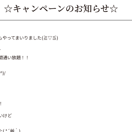
】☆キャンペーンのお知らせ☆
やってまいりました(≧▽≦)
★
年間通い放題！！
)/
！
いけど
 *´艸｀)