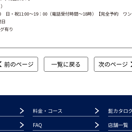
に）
00 日・祝11:00～19：00（電話受付時間～18時）【完全予約 ワ
曜日
ング有り
前のページ
一覧に戻る
次のページ
料金・コース
髭カタロ
FAQ
店舗一覧