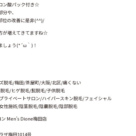
ロン酸パック付き☆
部分や、
の改善に是非(^^)/
方が増えてきてますね☆
しょう(*´ω｀)！
ズ脱毛/梅田/茶屋町/大阪/北区/痛くない
ナ脱毛/ヒゲ脱毛/髭脱毛/子供脱毛
/プライベートサロン/ハイパースキン脱毛/フェイシャル
/女性施術/陰茎脱毛/陰嚢脱毛/陰部脱毛
Men’s Dione梅田店
ラザ梅田1014号