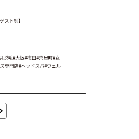
ンゲスト制】
供脱毛#大阪#梅田#茶屋町#女
ンズ専門店#ヘッドスパ#ウェル