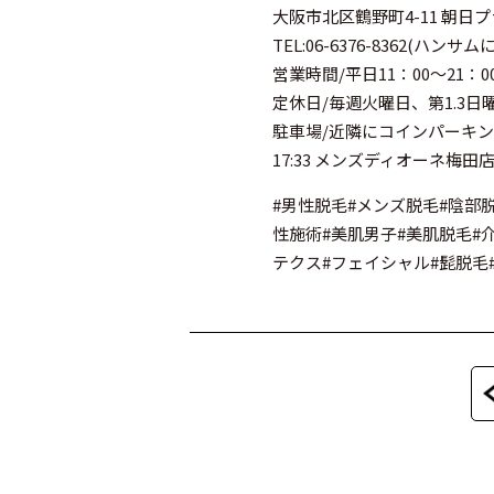
大阪市北区鶴野町4-11 朝日プ
TEL:06-6376-8362(ハンサム
営業時間/平日11：00～21：
定休日/毎週火曜日、第1.3日
駐車場/近隣にコインパーキ
17:33 メンズディオーネ梅田
#男性脱毛#メンズ脱毛#陰部脱
性施術#美肌男子#美肌脱毛#
テクス#フェイシャル#髭脱毛