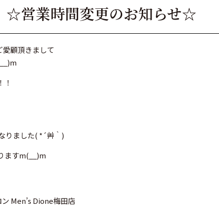
】☆営業時間変更のお知らせ☆
店をご愛顧頂きまして
_)m
！！
りました( *´艸｀)
ますm(__)m
Men’s Dione梅田店